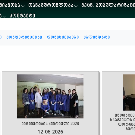
ᲛᲘᲐᲜᲝᲑᲐ
ᲗᲐᲜᲐᲛᲨᲠᲝᲛᲚᲝᲑᲐ
ᲛᲔᲪᲜ. ᲞᲝᲞᲣᲚᲐᲠᲘᲖᲐᲪ
Ა
ᲙᲝᲜᲢᲐᲥᲢᲘ
ი
კონფერენციები
ღონისძიებები
კალენდარი
ინოვაციე
სააგენტოს
მეცნიერების კვირეული 2026
თორნიკე
ბერ
12-06-2026