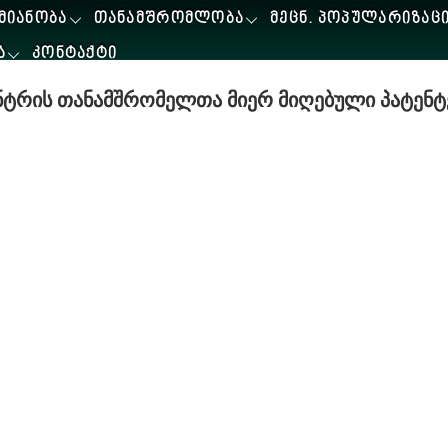
ᲛᲘᲐᲜᲝᲑᲐ
ᲗᲐᲜᲐᲛᲨᲠᲝᲛᲚᲝᲑᲐ
ᲛᲔᲪᲜ. ᲞᲝᲞᲣᲚᲐᲠᲘᲖᲐᲪ
Ა
ᲙᲝᲜᲢᲐᲥᲢᲘ
ნტრის თანამშრომელთა მიერ მიღებული პატენტ