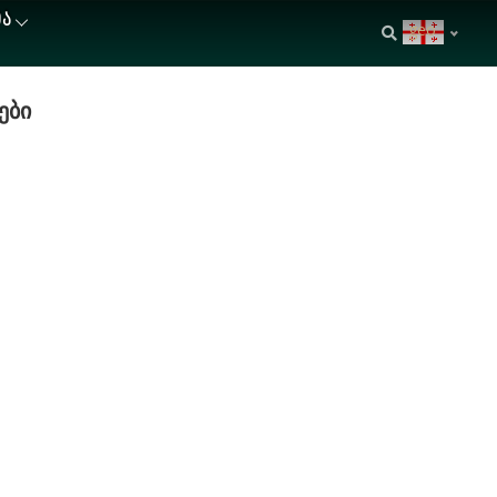
ᲘᲐ
geo
ები