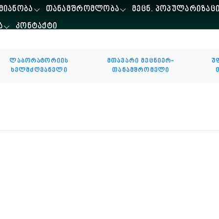
ᲛᲘᲐᲜᲝᲑᲐ
ᲗᲐᲜᲐᲛᲨᲠᲝᲛᲚᲝᲑᲐ
ᲛᲔᲪᲜ. ᲞᲝᲞᲣᲚᲐᲠᲘᲖᲐᲪ
Ა
ᲙᲝᲜᲢᲐᲥᲢᲘ
ლაბორატორიის
მთავარი მეცნიერ-
უ
ხელმძღვანელი
თანამშრომელი