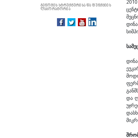
2010
გენომის სტრუქტურისა და ფუნქციის
ცენტ
ლაბორატორია
მეცნ
დინა
სიმპ
სამე
დინა
ეუკა
მოდი
ფერ
განმ
და ღ
უჯრე
დასხ
მიკრ
შრომ