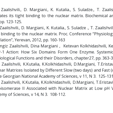
 Zaalishvili., D. Margiani., K. Kutalia., S. Suladze., T. Za
ates its tight binding to the nuclear matrix. Biochemical
 pp. 123-125.
 Zaalishvili., D. Margiani., K. Kutalia., S. Suladze ., T. Zaalis
t binding to the nuclear matrix. Proc. Conference “Physiolo
ation”, Yerevan, 2012, pp. 160-163
engiz Zaalishvili, Dina Margiani , Ketevan Kolkhidashvili
-1 Action: How Six Domains Form One Enzyme. Systemic
ological Functions and their Disorders, chapter27, pp. 363-
 Zaalishvili, K.Kutalia, K.Kolkhidashvili, D.Margiani, T.Eris
ar Matrices Isolated by Different Slow (two days) and Fast 
e Georgian National Academy of Sciences, v 11, N 3. 125-131
. Zaalishvili, K.Kutalia, K.Kolkhidashvili, D.Margiani, T.Eris
isomerase II Associated with Nuclear Matrix at Low pH V
my of Sciences, v 14, N 3. 108-112.