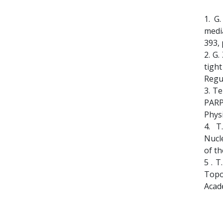
1. G.
medi
393,
2. G.
tigh
Regul
3. T
PARP
Physi
4. T.
Nucle
of th
5 . T
Topo
Acade