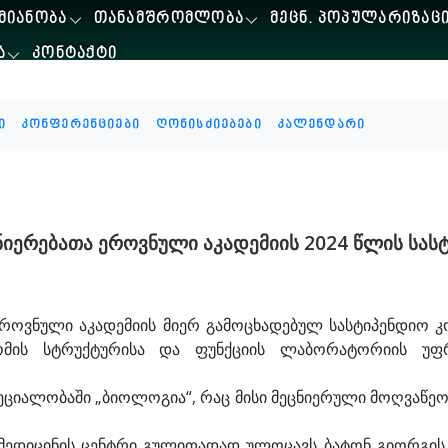
ᲛᲘᲐᲜᲝᲑᲐ
ᲗᲐᲜᲐᲛᲨᲠᲝᲛᲚᲝᲑᲐ
ᲛᲔᲪᲜ. ᲞᲝᲞᲣᲚᲐᲠᲘᲖᲐᲪ
Ა
ᲙᲝᲜᲢᲐᲥᲢᲘ
ი
კონფერენციები
ღონისძიებები
კალენდარი
იერებათა ეროვნული აკადემიის 2024 წლის სას
როვნული აკადემიის მიერ გამოცხადებულ სასტიპენდიო კ
ნომის სტრუქტურისა და ფუნქციის ლაბორატორიის უფ
პეციალობაში „ბიოლოგია“, რაც მისი მეცნიერული მოღვაწე
ომედიცინის ცენტრი გულითადად ულოცავს ბატონ გიორგის ა