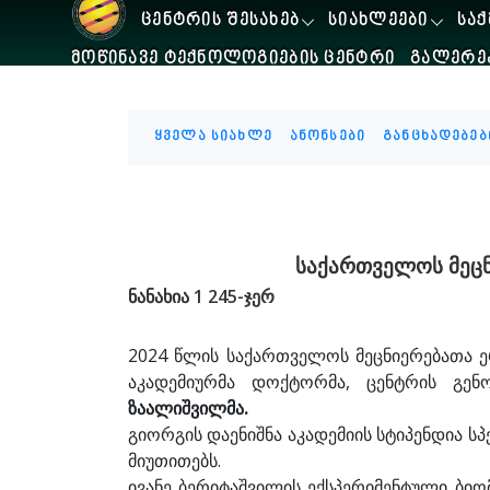
ᲪᲔᲜᲢᲠᲘᲡ ᲨᲔᲡᲐᲮᲔᲑ
ᲡᲘᲐᲮᲚᲔᲔᲑᲘ
ᲡᲐᲥ
ᲛᲝᲬᲘᲜᲐᲕᲔ ᲢᲔᲥᲜᲝᲚᲝᲒᲘᲔᲑᲘᲡ ᲪᲔᲜᲢᲠᲘ
ᲒᲐᲚᲔᲠᲔ
ყველა სიახლე
ანონსები
განცხადებებ
საქართველოს მეცნ
ნანახია 1 245-ჯერ
2024 წლის საქართველოს მეცნიერებათა ე
აკადემიურმა დოქტორმა, ცენტრის გე
ზაალიშვილმა.
გიორგის დაენიშნა აკადემიის სტიპენდია ს
მიუთითებს.
ივანე ბერიტაშვილის ექსპერიმენტული ბი